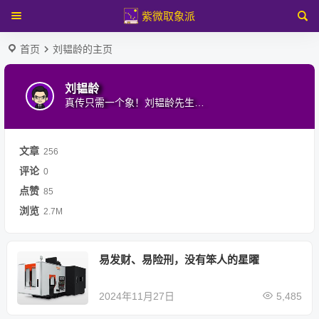
紫微取象派
首页
刘韫龄的主页
刘韫龄
真传只需一个象！刘韫龄先生的紫微斗数知识，独家取象法门。紫微解盘等请咨询本人，微信号：2272022136
文章
256
评论
0
点赞
85
浏览
2.7M
易发财、易险刑，没有笨人的星曜
2024年11月27日
5,485