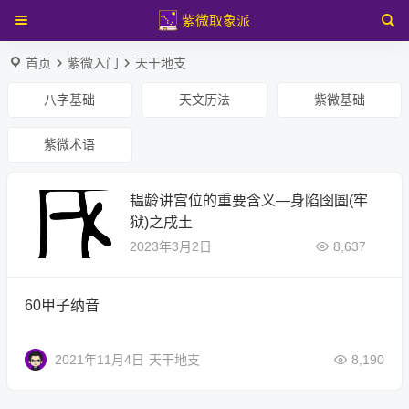
紫微取象派
首页
紫微入门
天干地支
八字基础
天文历法
紫微基础
紫微术语
韫龄讲宫位的重要含义—身陷囹圄(牢
狱)之戌土
2023年3月2日
8,637
60甲子纳音
2021年11月4日
天干地支
8,190