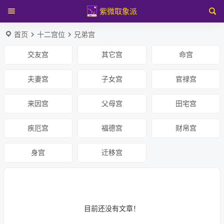
紫微取象派
首页
十二宫位
兄弟宫
交友宫
其它宫
命宫
夫妻宫
子女宫
官禄宫
来因宫
父母宫
田宅宫
疾厄宫
福德宫
财帛宫
身宫
迁移宫
目前还没有文章！