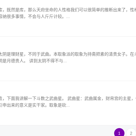
库，既然是库，那么天府坐命的人性格我们可以很简单的推断出来了，性
纳很多事情，不会与人斤斤计较。...
太阴是理财星，不同于武曲。本取象派的取象为持斋把素的清贵女子。在
月德贵人。 讲到太阴不得不与...
性，下面我讲解一下斗数之武曲星。 武曲星：武曲属金，财帛宫的主星，
申出来的意义是实干家。取象是砍...
1
2