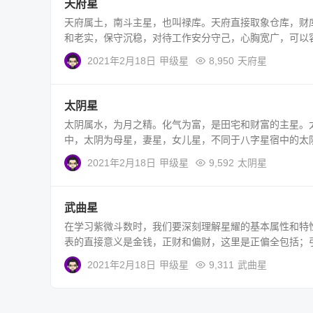
天府星
天府属土，南斗主星，也叫禄库。天府直接取象仓库，财
和老实，保守沉稳，对待工作安分守己，心胸宽广，可以容
2021年2月18日
甲级星
8,950
天府星
太阴星
太阴属水，为月之精。化气为富，是田宅和财富的主星。
中，太阴为母星，妻星，女儿星，不同于八字星宿中的太阴是
2021年2月18日
甲级星
9,592
太阴星
武曲星
在学习紫微斗数时，我们要深刻理解星耀的基本属性和特
表的直接意义是金钱，正财和偏财，这里是正偏全包括；引
2021年2月18日
甲级星
9,311
武曲星