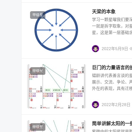
天梁的本象
甲级星
学习一颗星曜我们要
一就是拆字取象，对
星，这是第一层基础含义
2022年5月9日
巨门的力量语言的
甲级星
韫龄讲代表善言谈的
展示、交流、争论、
外在的表现，具有迁移宫
2022年2月28日
简单讲解太阳的一
甲级星
紫微中的太阳星就是