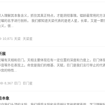
深入理解其本象含义，抓住其真正特点，才能洞彻事理。韫龄最常用的方
星曜的名字进行剖析。 我们都知道天梁代表的是老人星，长辈，又是一颗
，很...
10,871
天梁
天梁星
折展
星曜有天相和巨门。天相主要体现在有一定位置的深度和力度上，巨门体
声音等外在表现上。命宫是我们的根基、天赋，巨门是我们言行举止的代
的特性...
8,367
巨门
巨门星
些本象
取自我们头顶的太阳，我们感受太阳和月亮相比其他星曜直观，学习理解