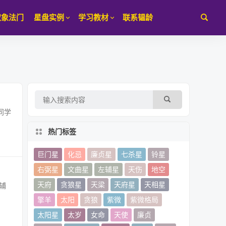
取象法门
星盘实例
学习教材
联系韫龄
同学
热门标签
巨门星
化忌
廉贞星
七杀星
铃星
右弼星
文曲星
左辅星
天伤
地空
天府
贪狼星
天梁
天府星
天相星
辅
擎羊
太阳
贪狼
紫微
紫微格局
太阳星
太岁
女命
天使
廉贞