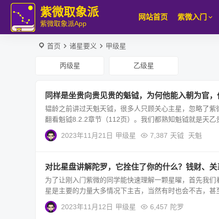
紫微取象派
网站首页
紫微入门
紫微取象派App
首页
诸星要义
甲级星
丙级星
乙级星
同样是坐贵向贵见贵的魁钺，为何他能入朝为官，
韫龄之前讲过天魁天钺，很多人只顾关心主星，忽略了紫
翻看魁钺8.2.2章节（112页）。我们都熟知魁钺就是天乙
2023年11月21日
甲级星
7,387
天钺
天魁
对比星盘讲解陀罗，它拴住了你的什么？钱财、关
为了让刚入门紫微的同学能快速理解一颗星曜，首先我们
星是主要的力量大多情况下主吉，当然有时也会不吉，甚至
2023年11月12日
甲级星
6,457
陀罗