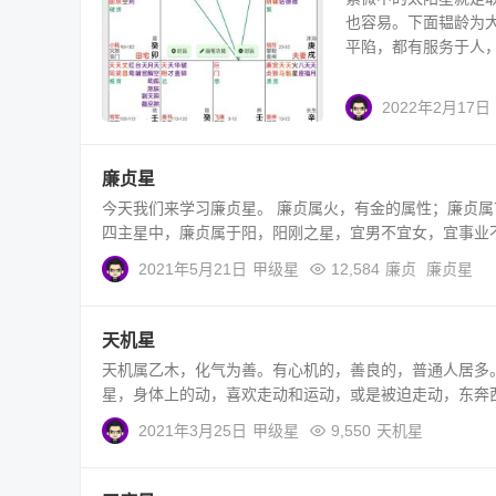
也容易。下面韫龄为
平陷，都有服务于人，照
2022年2月17日
廉贞星
今天我们来学习廉贞星。 廉贞属火，有金的属性；廉贞
四主星中，廉贞属于阳，阳刚之星，宜男不宜女，宜事业不
2021年5月21日
甲级星
12,584
廉贞
廉贞星
天机星
天机属乙木，化气为善。有心机的，善良的，普通人居多
星，身体上的动，喜欢走动和运动，或是被迫走动，东奔西
2021年3月25日
甲级星
9,550
天机星