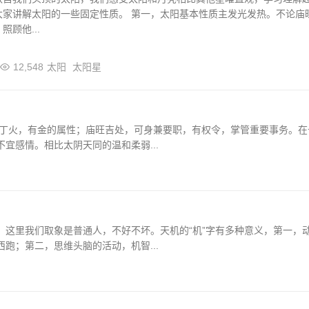
大家讲解太阳的一些固定性质。 第一，太阳基本性质主发光发热。不论庙
顾他...
12,548
太阳
太阳星
属丁火，有金的属性；庙旺吉处，可身兼要职，有权令，掌管重要事务。在
宜感情。相比太阴天同的温和柔弱...
。这里我们取象是普通人，不好不坏。天机的“机”字有多种意义，第一，
跑；第二，思维头脑的活动，机智...