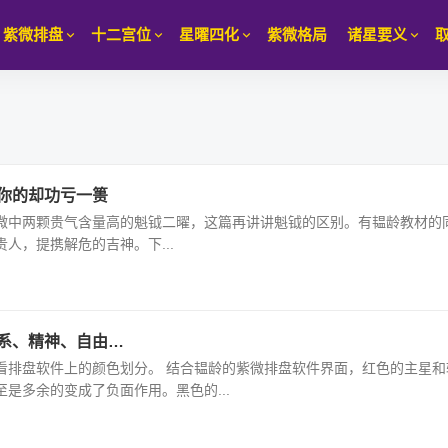
紫微排盘
十二宫位
星曜四化
紫微格局
诸星要义
你的却功亏一篑
微中两颗贵气含量高的魁钺二曜，这篇再讲讲魁钺的区别。有韫龄教材的
贵人，提携解危的吉神。下...
系、精神、自由…
看排盘软件上的颜色划分。 结合韫龄的紫微排盘软件界面，红色的主星和
是多余的变成了负面作用。黑色的...