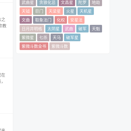
武曲星
贪狼化忌
文昌星
陀罗
地劫
天钺
巨门
天梁星
火星
天机星
法之
文曲
取象法门
化权
安星法
宗教
日月并明格
太阴星
武曲
破军
天魁
紫微星
七杀
天马
破军星
紫微斗数全书
紫微斗数
现在
表，
起来