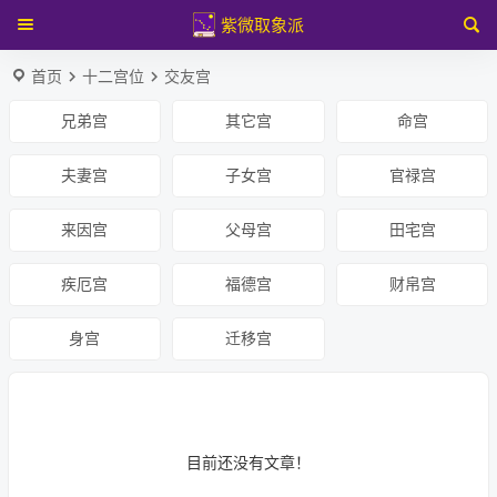
紫微取象派
首页
十二宫位
交友宫
兄弟宫
其它宫
命宫
夫妻宫
子女宫
官禄宫
来因宫
父母宫
田宅宫
疾厄宫
福德宫
财帛宫
身宫
迁移宫
目前还没有文章！