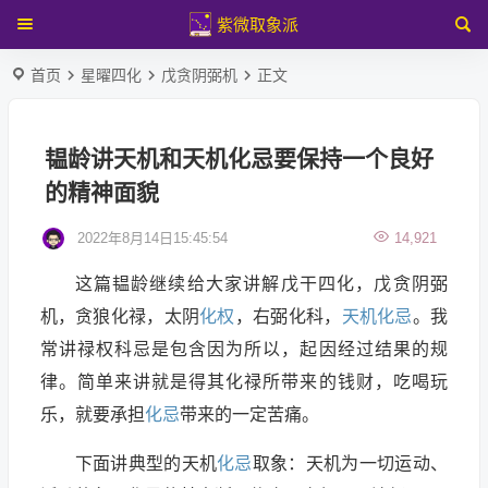
紫微取象派
首页
星曜四化
戊贪阴弼机
正文
韫龄讲天机和天机化忌要保持一个良好
的精神面貌
2022年8月14日15:45:54
14,921
这篇韫龄继续给大家讲解戊干四化，戊贪阴弼
机，贪狼化禄，太阴
化权
，右弼化科，
天机
化忌
。我
常讲禄权科忌是包含因为所以，起因经过结果的规
律。简单来讲就是得其化禄所带来的钱财，吃喝玩
乐，就要承担
化忌
带来的一定苦痛。
下面讲典型的天机
化忌
取象：天机为一切运动、