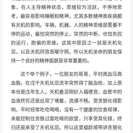
象，在人主导精神状态，思维较为活跃，不停地思
考，最容易影响睡眠和精神，尤其多数精神类疾病都
有天机的影响。车辆，机器，人的精神思维是需要不
停的运动，最怕突然的停止，突然的中断，也怕失控
的运行，跑偏的思维。这其中原因之一就是天机化
忌，以及天机同宫恶曜守照。所以天机坐命的朋友保
持一个良好的精神面貌是非常重要的。
这个举个例子，一位朋友的哥哥，平时高血压高
血脂，在戊干天机化忌流年突然得了脑血栓，加上原
本也是戊年生人。天机叠忌刚好入福德宫，血管中的
血液终究还是出现了堵塞，流通不畅。受贪狼化禄影
响，平时经常吃吃喝喝，没有一个健康的饮食规律，
未能控制住贪狼过度吃喝的欲望，只享受其化禄，终
归还是承受了天机化忌。所以这里韫龄顺带讲贪狼化