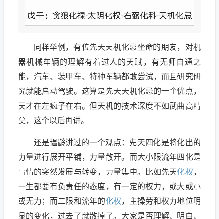
同样举例，有位先天天机化忌坐命的朋友，对机
器机械车辆的理解有着过人的天赋，有无师自通之
能，汽车、装甲车、特种车辆都敢尝试，而且研究研
究就能启动驾驶。这算是先天天机化忌的一个优点，
天才在左疯子在右。但天机的技术深度不如武曲高精
尖，这个以后再讲。
还是韫龄讲过的一个观点：先天四化是将化出的
力量进行展开平铺，力量散开。而大小限流年四化是
事情的突然发展与转变，力量集中。比如先天
化权
，
一生都要有负责任的态度，有一定的权力，或大或小
或无力；而二限和流年的
化权
，主操劳和权力地位明
显的变化，过去了就散掉了。大家是否理解、明白、