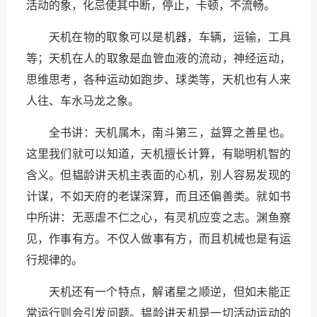
活动的象，化忌使其中断，停止，卡顿，不流畅。
天机在物的取象可以是机器，车辆，运输，工具
等；天机在人的取象是血管血液的流动，神经运动，
思维思考，各种运动如跑步、球类等，天机也有人来
人往、车水马龙之象。
全书讲：天机属木，南斗第三，益算之善星也。
这里我们就可以知道，天机擅长计算，有聪明机智的
含义。但韫龄讲天机主表面的心机，别人容易发现的
计谋，不如天府的老谋深算，而且还偏善类。就如书
中所讲：无恶虐不仁之心，有灵机应变之志。渊鱼察
见，作事有方。不仅人做事有方，而且机械也是有运
行规律的。
天机还有一个特点，解诸星之顺逆，但如未能正
常运行则会引发问题。韫龄讲天机是一切活动运动的