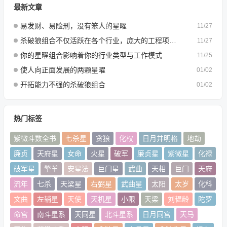
最新文章
易发财、易险刑，没有笨人的星曜
11/27
杀破狼组合不仅活跃在各个行业，庞大的工程项目也是不可或缺的
11/27
你的星曜组合影响着你的行业类型与工作模式
11/25
使人向正面发展的两颗星曜
01/02
开拓能力不强的杀破狼组合
01/02
热门标签
紫微斗数全书
七杀星
贪狼
化权
日月并明格
地劫
廉贞
天府星
女命
火星
破军
廉贞星
紫微星
化禄
破军星
擎羊
安星法
巨门星
武曲
天相
巨门
天府
流年
七杀
天梁星
右弼星
武曲星
太阳
太岁
化科
文曲
左辅星
天使
天机星
小限
天梁
刘韫龄
陀罗
命宫
南斗星系
天同星
北斗星系
日月同宫
天马