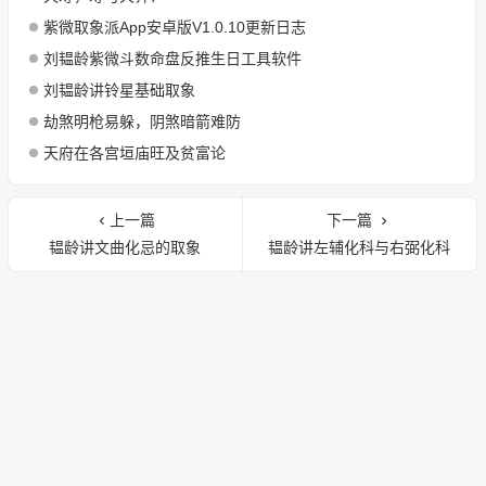
紫微取象派App安卓版V1.0.10更新日志
刘韫龄紫微斗数命盘反推生日工具软件
刘韫龄讲铃星基础取象
劫煞明枪易躲，阴煞暗箭难防
天府在各宫垣庙旺及贫富论
上一篇
下一篇
韫龄讲文曲化忌的取象
韫龄讲左辅化科与右弼化科