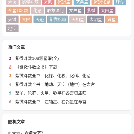
天伤
紫微斗数
太阴
贪狼星
文昌星
贪狼化忌
禄存
全星108颗
化忌
取象法门
文曲星
紫微
太阳星
天钺
大限
天魁
紫微格局
天相星
太阴星
铃星
地空
热门文章
1
紫微斗数108颗星曜(全)
2
《紫微斗数全书》下载
3
紫微斗数全书—化禄、化权、化科、化忌
4
紫微斗数全书—地劫、天空（地空）在命宫
5
擎羊、陀罗、火星、铃星在各宫垣庙旺
6
紫微斗数全书—左辅星、右弼星在命宫
随机文章
天寿，寿与天齐？