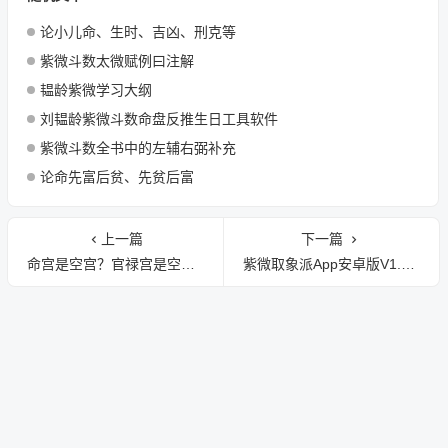
论小儿命、生时、吉凶、刑克等
紫微斗数太微赋例曰注解
韫龄紫微学习大纲
刘韫龄紫微斗数命盘反推生日工具软件
紫微斗数全书中的左辅右弼补充
论命先富后贫、先贫后富
上一篇
下一篇
命宫是空宫？官禄宫是空宫？财帛宫是空宫？怎么办？
紫微取象派App安卓版V1.0.10更新日志