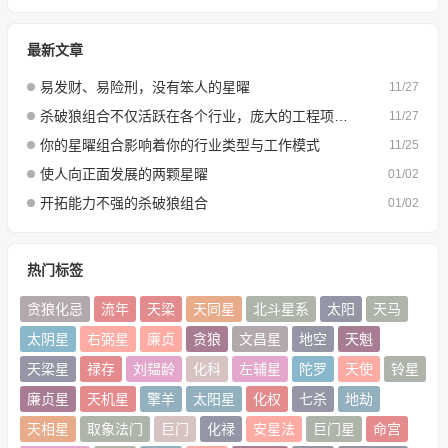
最新文章
易发财、易险刑，没有笨人的星曜
11/27
杀破狼组合不仅活跃在各个行业，庞大的工程项目也是不可或缺的
11/27
你的星曜组合影响着你的行业类型与工作模式
11/25
使人向正面发展的两颗星曜
01/02
开拓能力不强的杀破狼组合
01/02
热门标签
贪狼化忌
流年
天梁
天同星
北斗星系
太阳
天马
太阴星
右弼星
廉贞
贪狼
文昌星
地空
天魁
天梁星
禄存
刘韫龄
化科
左辅星
陀罗
天使
铃星
廉贞星
天机星
擎羊
太阳星
化权
七杀
地劫
天相星
取象法门
巨门
化禄
安星法
巨门星
命宫