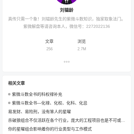
刘韫龄
真传只需一个象！刘韫龄先生的紫微斗数知识，独家取象法门。
紫微解盘等请咨询本人，微信号：2272022136
文章
浏览
256
2.7M
相关文章
紫微斗数全书的科权禄补充
紫微斗数全书—化禄、化权、化科、化忌
易发财、易险刑，没有笨人的星曜
杀破狼组合不仅活跃在各个行业，庞大的工程项目也是不可或缺的
你的星曜组合影响着你的行业类型与工作模式