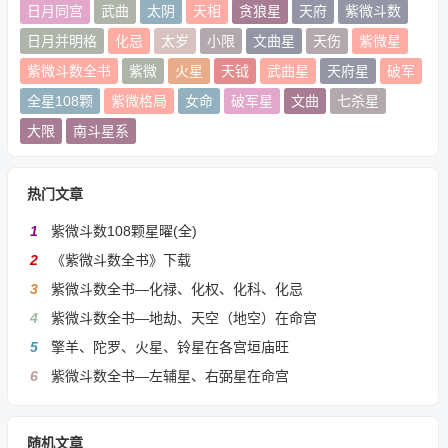
日月同宫
武曲
太阴
天相
贪狼星
天府
紫微斗数
日月并明格
化忌
太岁
小限
文曲星
天伤
紫微星
紫微斗数全书
紫微
火星
天钺
武曲星
天府星
破军
全星108颗
紫微格局
女命
破军星
文曲
七杀星
大限
南斗星系
热门文章
1
紫微斗数108颗星曜(全)
2
《紫微斗数全书》下载
3
紫微斗数全书—化禄、化权、化科、化忌
4
紫微斗数全书—地劫、天空（地空）在命宫
5
擎羊、陀罗、火星、铃星在各宫垣庙旺
6
紫微斗数全书—左辅星、右弼星在命宫
随机文章