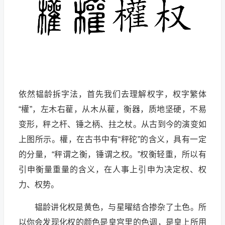
依然韫龄拆字法，首先我们去理解权字，权字繁体
“權”，左木右雚，从木从雚，衡器，质地坚硬，不易
变形，秤之杆、锤之柄、拄之杖。从古到今的演变如
上图所示。權，在古书中有“秤砣”的含义，具有一定
的分量，“秤谓之衡，锤谓之权。”权衡轻重，所以有
引申衡量重量的含义，在人事上引申为决定权、权
力、权势。
韫龄讲化权是黄色，与星曜结合掺杂了土色。所
以你会发现化权的颜色是皇宫里的色调，是皇上所用