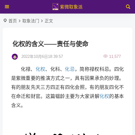
紫微取象派
首页
取象法门
正文
化权的含义——责任与使命
2022年10月6日18:39:57
11,577
化禄、
化权
、化科、
化忌
，简称禄权科忌。四化
是紫微重要的推演方式之一，具有因果承负的妙理。
有的朋友先天三方四正有四化会照，有的朋友四化不
在命迁和财官。这篇韫龄主要为大家讲解
化权
的基本
含义。